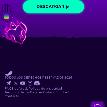
DESCARGAR
TODOS LOS DERECHOS RESERVADOS
2026
FAQ
Blog
Ayuda
Política de privacidad
Términos de uso
Detalles
Protección infantil
Contacts