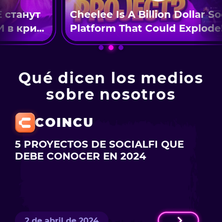
станут
Cheelee Is A Billion Dollar Soc
 кри...
Platform That Could Explode!
Qué dicen los medios
sobre nosotros
COINCU
5 PROYECTOS DE SOCIALFI QUE
DEBE CONOCER EN 2024
2 de abril de 2024