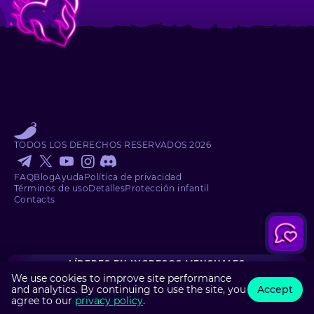
TODOS LOS DERECHOS RESERVADOS
2026
FAQ
Blog
Ayuda
Política de privacidad
Términos de uso
Detalles
Protección infantil
Contacts
LÍDERES EN INGRESOS MENSUALES
We use cookies to improve site performance
x3.24
x3.25
live.com
ox***0dtg@msn.com
and analytics. By continuing to use the site, you
Accept
+$10.01
+$334.75
N $3.09
RARE $103
RAR
agree to our
privacy policy
.