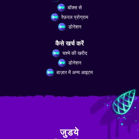
बॉक्स से
रेफ़रल प्रोग्राम
डोनेशन
कैसे खर्च करें
चश्मे की खरीद
डोनेशन
बाज़ार में अन्य आइटम
जुडये