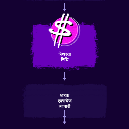
स्थिरता
निधि
धारक
एक्सचेंज
व्यापारी