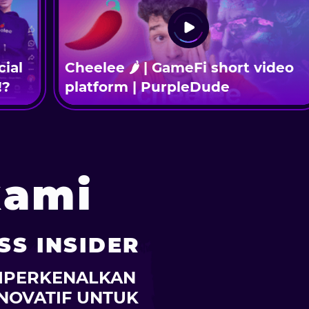
al
Cheelee 🌶 | GameFi short video
platform | PurpleDude
kami
SS INSIDER
MPERKENALKAN
INOVATIF UNTUK