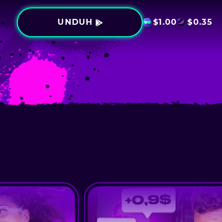
UNDUH
$
1.00
$
0.35