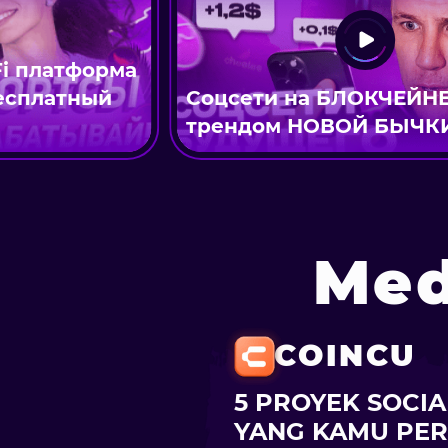
 платформа
сплатный
Соцсети на БЛОКЧЕЙНЕ с
трендом НОВОЙ БЫЧКИ в 
Med
COINCU
5 PROYEK SOCIA
YANG KAMU PER