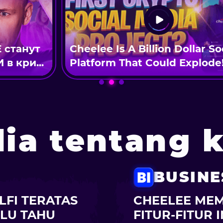
танут
Cheelee Is A Billion Dollar Soci
кри...
Platform That Could Explode!?
ia tentang 
BUSINE
LFI TERATAS
CHEELEE ME
LU TAHU
FITUR-FITUR 