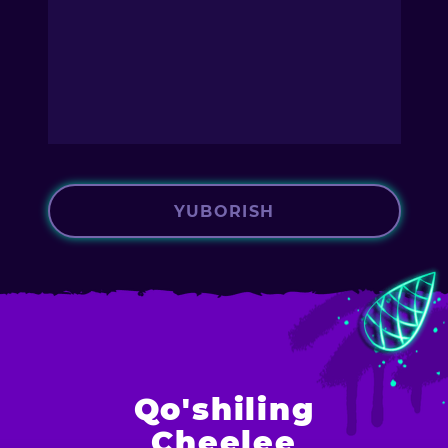
YUBORISH
Qo'shiling
Cheelee